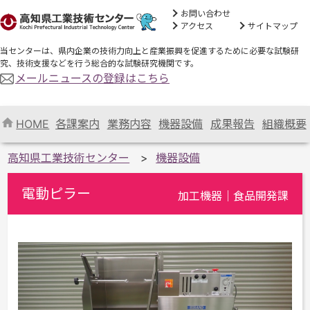
お問い合わせ
アクセス
サイトマップ
当センターは、県内企業の技術力向上と産業振興を促進するために必要な試験研
究、技術支援などを行う総合的な試験研究機関です。
メールニュースの登録はこちら
HOME
各課案内
業務内容
機器設備
成果報告
組織概要
高知県工業技術センター
機器設備
電動ピラー
加工機器｜食品開発課