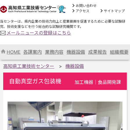
お問い合わせ
アクセス
サイトマップ
当センターは、県内企業の技術力向上と産業振興を促進するために必要な試験研
究、技術支援などを行う総合的な試験研究機関です。
メールニュースの登録はこちら
HOME
各課案内
業務内容
機器設備
成果報告
組織概要
高知県工業技術センター
機器設備
自動真空ガス包装機
加工機器｜食品開発課