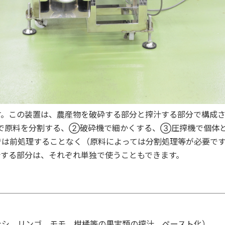
す。この装置は、農産物を破砕する部分と搾汁する部分で構成さ
で原料を分割する、②破砕機で細かくする、③圧搾機で個体
では前処理することなく（原料によっては分割処理等が必要で
汁する部分は、それぞれ単独で使うこともできます。
ナシ、リンゴ、モモ、柑橘等の果実類の搾汁、ペースト化）