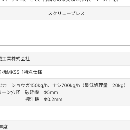
スクリュープレス
械工業株式会社
機MKSS-1特殊仕様
力 ショウガ150kg/h、ナシ700kg/h（最低処理量 20kg）
リーン穴径 破砕機 Φ5mm
機 Φ0.2mm
年度