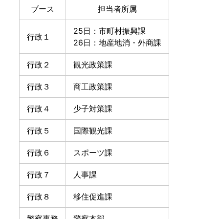
ブース
担当者所属
25日：市町村振興課
行政１
26日：地産地消・外商課
行政２
観光政策課
行政３
商工政策課
行政４
少子対策課
行政５
国際観光課
行政６
スポーツ課
行政７
人事課
行政８
移住促進課
警察事務
警察本部