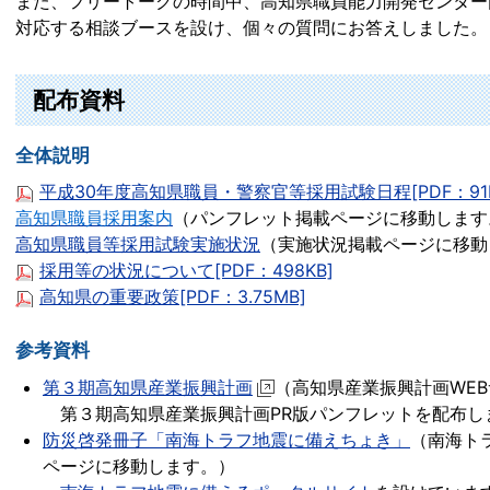
また、フリートークの時間中、高知県職員能力開発センター
対応する相談ブースを設け、個々の質問にお答えしました。
配布資料
全体説明
平成30年度高知県職員・警察官等採用試験日程[PDF：91K
高知県職員採用案内
（パンフレット掲載ページに移動します
高知県職員等採用試験実施状況
（実施状況掲載ページに移動
採用等の状況について[PDF：498KB]
高知県の重要政策[PDF：3.75MB]
参考資料
第３期高知県産業振興計画
（高知県産業振興計画WE
第３期高知県産業振興計画PR版パンフレットを配布し
防災啓発冊子「南海トラフ地震に備えちょき」
（南海ト
ページに移動します。）