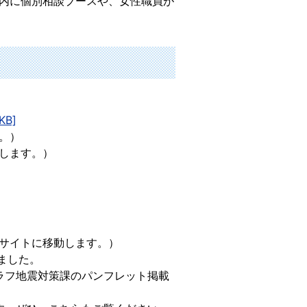
内に個別相談ブースや、女性職員が
B]
。）
します。）
Bサイトに移動します。）
ました。
ラフ地震対策課のパンフレット掲載