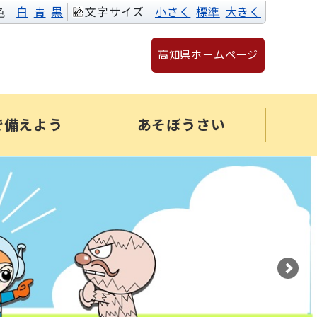
色
白
青
黒
文字サイズ
小さく
標準
大きく
高知県ホームページ
で備えよう
あそぼうさい