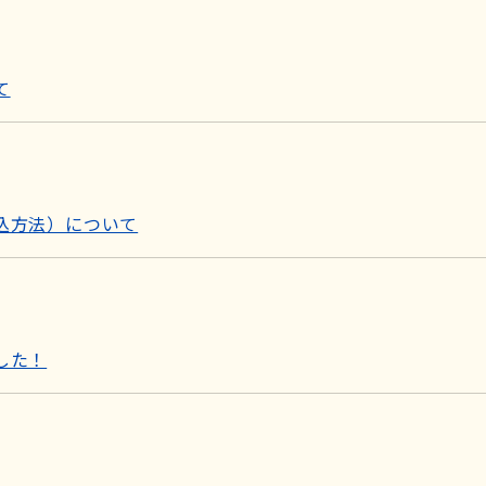
て
込方法）について
した！