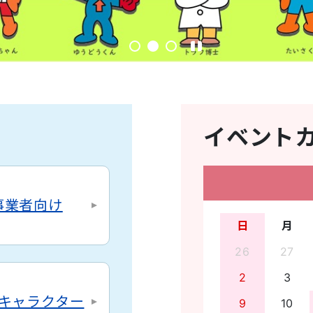
イベント
事業者向け
日
月
26
27
2
3
キャラクター
9
10