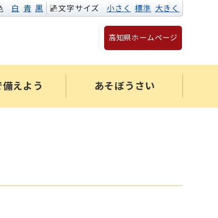
色
白
青
黒
文字サイズ
小さく
標準
大きく
高知県ホームページ
で備えよう
あそぼうさい