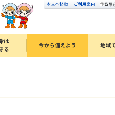
本文へ移動
ご利用案内
背景
命は
今から備えよう
地域
守る