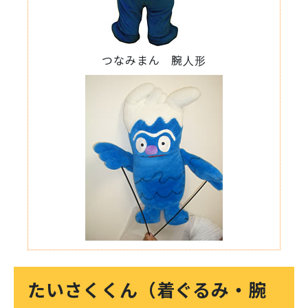
つなみまん 腕人形
たいさくくん（着ぐるみ・腕