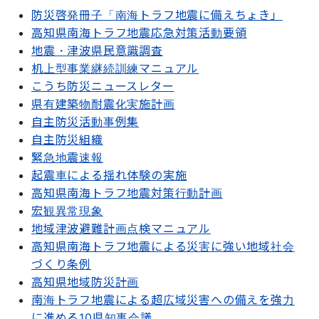
防災啓発冊子「南海トラフ地震に備えちょき」
高知県南海トラフ地震応急対策活動要領
地震・津波県民意識調査
机上型事業継続訓練マニュアル
こうち防災ニュースレター
県有建築物耐震化実施計画
自主防災活動事例集
自主防災組織
緊急地震速報
起震車による揺れ体験の実施
高知県南海トラフ地震対策行動計画
宏観異常現象
地域津波避難計画点検マニュアル
高知県南海トラフ地震による災害に強い地域社会
づくり条例
高知県地域防災計画
南海トラフ地震による超広域災害への備えを強力
に進める10県知事会議