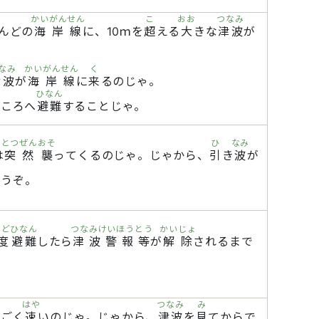
かいがんせん
こ
おお
つなみ
んどの
海岸線
に、10ｍを
超
える
大
きな
津波
が
なみ
かいがんせん
く
津波
が
海岸線
に
来
るのじゃ。
ひなん
ところへ
避難
することじゃ。
とつぜん
おそ
ひ
なみ
は
突然
襲
ってくるのじゃ。じゃから、
引
き
波
が
まうぞ。
ちど
ひなん
つなみけいほうとう
かいじょ
度
避難
したら
津波警報等
が
解除
されるまで
はや
つなみ
み
すごく
速
いのじゃ。じゃから、
津波
を
見
てからで