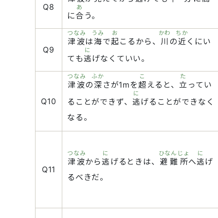
Q8
あ
に
合
う。
つなみ
うみ
お
かわ
ちか
津波
は
海
で
起
こるから、
川
の
近
くにい
Q9
に
ても
逃
げなくていい。
つなみ
ふか
こ
た
津波
の
深
さが1mを
超
えると、
立
ってい
に
Q10
ることができず、
逃
げることができなく
なる。
つなみ
に
ひなんじょ
に
津波
から
逃
げるときは、
避難所
へ
逃
げ
Q11
るべきだ。