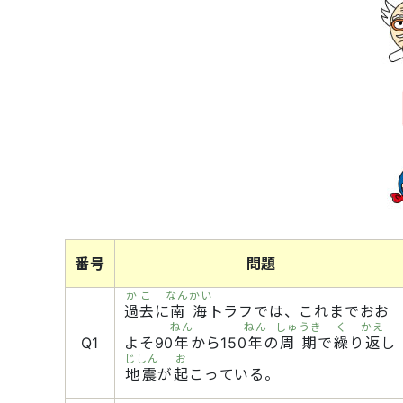
番号
問題
かこ
なんかい
過去
に
南海
トラフでは、これまでおお
ねん
ねん
しゅうき
く
かえ
Q1
よそ90
年
から150
年
の
周期
で
繰
り
返
し
じしん
お
地震
が
起
こっている。