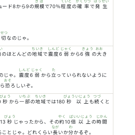
きぼ
ていど
かくりつ
はっせい
ュード8から9の
規模
で70％
程度
の
確率
で
発生
いせつ
大切
なのじゃ。
い
ちいき
しんど
じゃく
きょう
おお
内
のほとんどの
地域
で
震度
6
弱
から6
強
の
大
き
しんど
じゃく
た
のじゃ。
震度
6
弱
から
立
っていられないように
おそ
ら
恐
ろしいぞ。
びょう
いちぶ
ちいき
びょう
いじょう
つづ
0
秒
から
一部
の
地域
では180
秒
以上
も
続
くと
びょう
やく
ばい
いじょう
じかん
13
秒
じゃったから、その
約
10
倍
以上
の
時間
なが
わ
ることじゃ。どれくらい
長
いか
分
かるぞ。