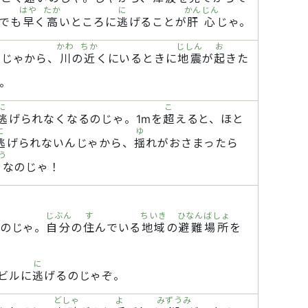
はや
たか
に
かんじん
でも
早
く
高
いところに
逃
げることが
肝心
じゃ。
かわ
ちか
じしん
お
。じゃから、
川
の
近
くにいるときに
地震
が
起
きた
。
に
こ
逃
げられなくなるのじゃ。1mを
超
えると、ほと
に
ゆ
逃
げられないんじゃから、
揺
れがおさまったら
う
要
なのじゃ！
じぶん
す
ちいき
ひなんばしょ
のじゃ。
自分
の
住
んでいる
地域
の
避難場所
を
に
ビルに
逃
げるのじゃぞ。
どしゃ
よ
みずうみ