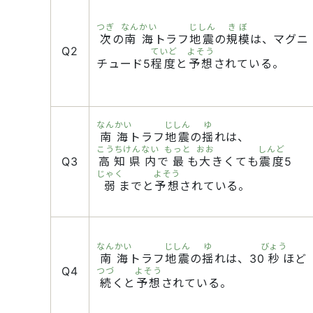
つぎ
なんかい
じしん
きぼ
次
の
南海
トラフ
地震
の
規模
は、マグニ
Q2
ていど
よそう
チュード5
程度
と
予想
されている。
なんかい
じしん
ゆ
南海
トラフ
地震
の
揺
れは、
こうちけんない
もっと
おお
しんど
Q3
高知県内
で
最
も
大
きくても
震度
5
じゃく
よそう
弱
までと
予想
されている。
なんかい
じしん
ゆ
びょう
南海
トラフ
地震
の
揺
れは、30
秒
ほど
Q4
つづ
よそう
続
くと
予想
されている。