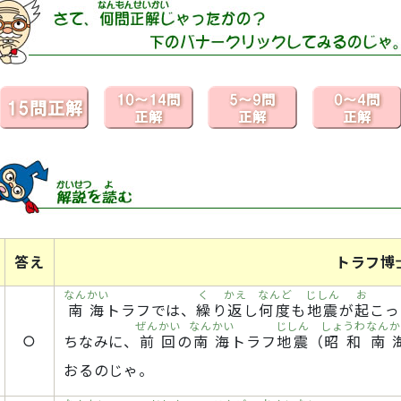
答え
トラフ博
なんかい
く
かえ
なんど
じしん
お
南海
トラフでは、
繰
り
返
し
何度
も
地震
が
起
こっ
ぜんかい
なんかい
じしん
しょうわ
なんか
○
ちなみに、
前回
の
南海
トラフ
地震
（
昭和
南
おるのじゃ。