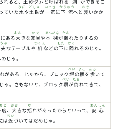
られると、
土砂
ダムと
呼
ばれる
湖
ができるこ
みず
どしゃ
いっき
かりゅう
おそ
っていた
水
や
土砂
が
一気
に
下流
へと
襲
いかか
おお
かぐ
ほんだな
たお
屋
にある
大
きな
家具
や
本棚
が
倒
れたりするの
うぶ
つくえ
した
かく
夫
なテーブルや
机
などの
下
に
隠
れるのじゃ。
るのじゃ。
べい
よこ
ある
れがある。じゃから、ブロック
塀
の
横
を
歩
いて
べい
たお
じゃ。さもないと、ブロック
塀
が
倒
れてきて、
ちど
おお
ゆ
あんしん
一度
、
大
きな
揺
れがあったからといって、
安心
ちか
には
近
づいてはだめじゃ。