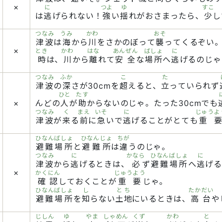
×
に
つよ
ゆ
すこ
は
逃
げられない！
強
い
揺
れがおさまったら、
少
し
つなみ
うみ
かわ
おそ
津波
は
海
から
川
をさかのぼって
襲
ってくるぞい
×
とき
かわ
はな
あんぜん
ばしょ
に
時
は、
川
から
離
れて
安全
な
場所
へ
逃
げるのじゃ
つなみ
ふか
こ
た
津波
の
深
さが30cmを
超
えると、
立
っていられず
ひと
たす
×
んどの
人
が
助
からないのじゃ。たった30cmでも
つなみ
く
まえ
いそ
に
じゅうよ
津波
が
来
る
前
に
急
いで
逃
げることがとても
重
ひなんばしょ
ひなんじょ
ちが
避難場所
と
避難所
は
違
うのじゃ。
つなみ
に
かなら
ひなんばしょ
に
津波
から
逃
げるときは、
必
ず
避難場所
へ
逃
げる
×
かくにん
じゅうよう
確認
しておくことが
重要
じゃ。
ひなんばしょ
し
とち
たかだい
避難場所
を
知
らない
土地
にいるときは、
高台
や
じしん
ゆ
やま
しゃめん
くず
かわ
と