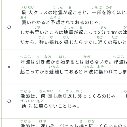
さいだい
じしん
お
いちぶ
のぞ
最大
クラスの
地震
が
起
こると、
一部
を
除
くほと
おそ
よそう
襲
いかかると
予想
されておるのじゃ。
○
はや
じしん
お
ぷん
つ
しかも
早
いところは
地震
が
起
こって3
分
で1ｍの
つよ
ゆ
かん
ちか
たか
だから、
強
い
揺
れを
感
じたらすぐに
近
くの
高
い
つなみ
ひ
なみ
はじ
かぎ
つなみ
津波
は
引
き
波
から
始
まるとは
限
らないぞ。
津波
×
お
ひなん
つなみ
おそ
起
こってから
避難
しておると
津波
に
襲
われてし
つなみ
なんかい
く
かえ
おそ
い
津波
は、
何回
も
繰
り
返
し
襲
ってくるのじゃ。
一
○
ぜったい
もど
絶対
に
戻
らないことじゃ。
つなみ
はや
き
おな
津波
は、
速
いぞ。ジェット
機
と
同
じくらいもの