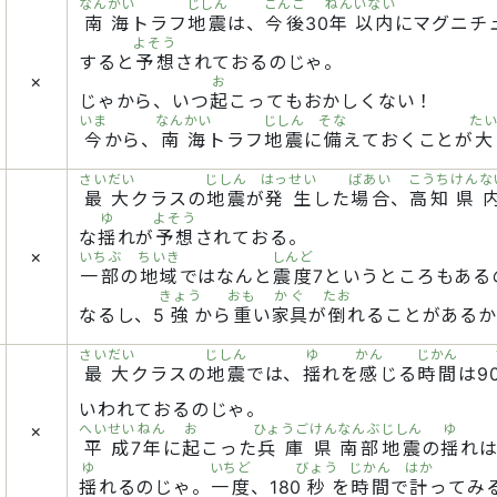
なんかい
じしん
こんご
ねん
いない
南海
トラフ
地震
は、
今後
30
年
以内
にマグニチ
よそう
すると
予想
されておるのじゃ。
×
お
じゃから、いつ
起
こってもおかしくない！
いま
なんかい
じしん
そな
た
今
から、
南海
トラフ
地震
に
備
えておくことが
さいだい
じしん
はっせい
ばあい
こうち
けんな
最大
クラスの
地震
が
発生
した
場合
、
高知
県
ゆ
よそう
な
揺
れが
予想
されておる。
×
いちぶ
ちいき
しんど
一部
の
地域
ではなんと
震度
7というところもある
きょう
おも
かぐ
たお
なるし、5
強
から
重
い
家具
が
倒
れることがあるか
さいだい
じしん
ゆ
かん
じかん
最大
クラスの
地震
では、
揺
れを
感
じる
時間
は9
いわれておるのじゃ。
×
へいせい
ねん
お
ひょうごけん
なんぶ
じしん
ゆ
平成
7
年
に
起
こった
兵庫県
南部
地震
の
揺
れは
ゆ
いちど
びょう
じかん
はか
揺
れるのじゃ。
一度
、180
秒
を
時間
で
計
ってみ