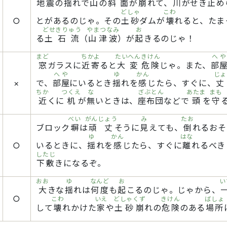
地震
の
揺
れで
山
の
斜面
が
崩
れて、
川
がせき
止
め
どしゃ
こわ
○
とがあるのじゃ。その
土砂
ダムが
壊
れると、たま
どせきりゅう
やまつなみ
お
る
土石流
（
山津波
）が
起
きるのじゃ！
まど
ちかよ
たいへん
きけん
へや
窓
ガラスに
近寄
ると
大変
危険
じゃ。また、
部
へや
ゆ
かん
じょ
×
で、
部屋
にいるとき
揺
れを
感
じたら、すぐに、
丈
ちか
つくえ
な
ざぶとん
あたま
まも
近
くに
机
が
無
いときは、
座布団
などで
頭
を
守
べい
がんじょう
み
たお
ブロック
塀
は
頑丈
そうに
見
えても、
倒
れるおそ
ゆ
かん
はな
○
いるときに、
揺
れを
感
じたら、すぐに
離
れるべき
したじ
下敷
きになるぞ。
おお
ゆ
なんど
お
い
大
きな
揺
れは
何度
も
起
こるのじゃ。じゃから、
○
こわ
いえ
どしゃくず
きけん
ばしょ
して
壊
れかけた
家
や
土砂崩
れの
危険
のある
場所