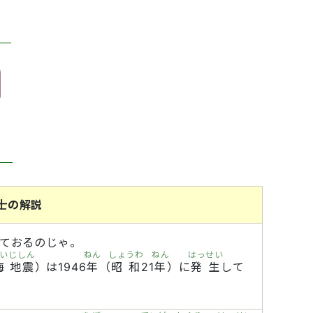
士の解説
ておるのじゃ。
い
じしん
ねん
しょうわ
ねん
はっせい
海
地震
）は1946
年
（
昭和
21
年
）に
発生
して