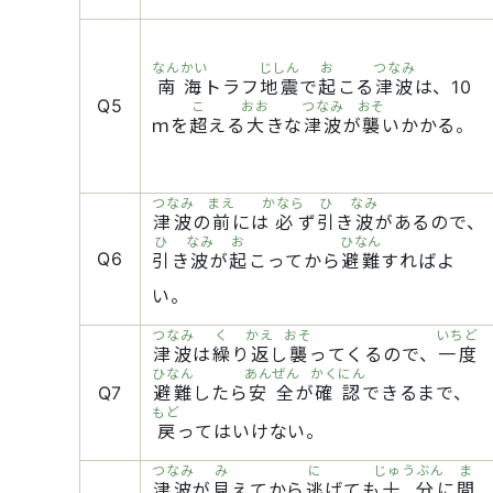
なんかい
じしん
お
つなみ
南海
トラフ
地震
で
起
こる
津波
は、10
Q5
こ
おお
つなみ
おそ
ｍを
超
える
大
きな
津波
が
襲
いかかる。
つなみ
まえ
かなら
ひ
なみ
津波
の
前
には
必
ず
引
き
波
があるので、
ひ
なみ
お
ひなん
Q6
引
き
波
が
起
こってから
避難
すればよ
い。
つなみ
く
かえ
おそ
いちど
津波
は
繰
り
返
し
襲
ってくるので、
一度
ひなん
あんぜん
かくにん
Q7
避難
したら
安全
が
確認
できるまで、
もど
戻
ってはいけない。
つなみ
み
に
じゅうぶん
ま
津波
が
見
えてから
逃
げても
十分
に
間