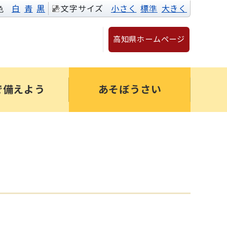
色
白
青
黒
文字サイズ
小さく
標準
大きく
高知県ホームページ
で備えよう
あそぼうさい