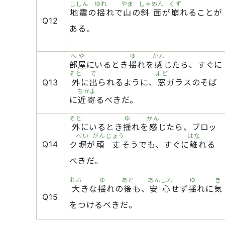
じしん
ゆれ
やま
しゃめん
くず
地震
の
揺
れで
山
の
斜面
が
崩
れることが
Q12
ある。
へや
ゆ
かん
部屋
にいるとき
揺
れを
感
じたら、すぐに
そと
で
まど
Q13
外
に
出
られるように、
窓
ガラスのそば
ちかよ
に
近寄
るべきだ。
そと
ゆ
かん
外
にいるとき
揺
れを
感
じたら、ブロッ
べい
がんじょう
はな
Q14
ク
塀
が
頑丈
そうでも、すぐに
離
れる
べきだ。
おお
ゆ
あと
あんしん
ゆ
き
大
きな
揺
れの
後
も、
安心
せず
揺
れに
気
Q15
をつけるべきだ。