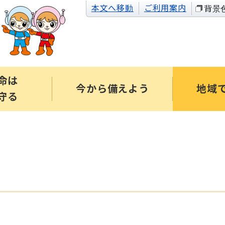
本文へ移動
ご利用案内
背景
命は
今から備えよう
地域
守る