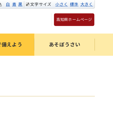
色
白
青
黒
文字サイズ
小さく
標準
大きく
高知県ホームページ
で備えよう
あそぼうさい