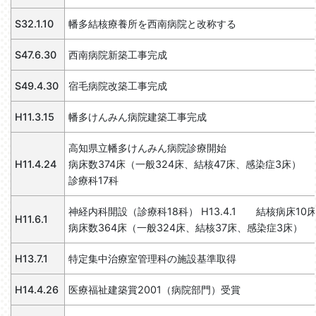
S32.1.10
幡多結核療養所を西南病院と改称する
S47.6.30
西南病院新築工事完成
S49.4.30
宿毛病院改築工事完成
H11.3.15
幡多けんみん病院建築工事完成
高知県立幡多けんみん病院診療開始
H11.4.24
病床数374床（一般324床、結核47床、感染症3床）
診療科17科
神経内科開設（診療科18科） H13.4.1 結核病床10
H11.6.1
病床数364床（一般324床、結核37床、感染症3床）
H13.7.1
特定集中治療室管理科の施設基準取得
H14.4.26
医療福祉建築賞2001（病院部門）受賞