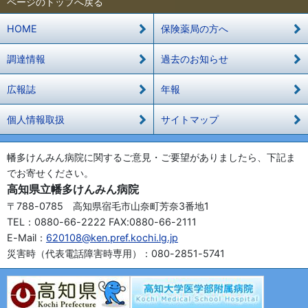
ページのトップへ戻る
HOME
保険薬局の方へ
調達情報
過去のお知らせ
広報誌
年報
個人情報取扱
サイトマップ
幡多けんみん病院に関するご意見・ご要望がありましたら、下記ま
でお寄せください。
高知県立幡多けんみん病院
〒788-0785 高知県宿毛市山奈町芳奈3番地1
TEL：0880-66-2222 FAX:0880-66-2111
E-Mail：
620108@ken.pref.kochi.lg.jp
災害時（代表電話障害時専用）：080-2851-5741