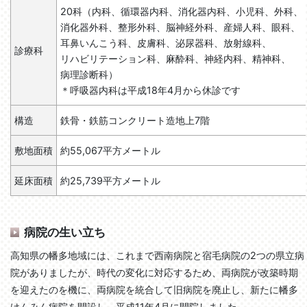
20科（内科、
循環器内科、
消化器内科、
小児科、
外科、
消化器外科、
整形外科、
脳神経外科、
産婦人科、
眼科、
耳鼻いんこう科、
皮膚科、
泌尿器科、
放射線科、
診療科
リハビリテーション科、
麻酔科、
神経内科、
精神科、
病理診断科）
＊呼吸器内科は平成18年4月から休診です
構造
鉄骨・鉄筋コンクリート造地上7階
敷地面積
約55,067平方メートル
延床面積
約25,739平方メートル
病院の生い立ち
高知県の幡多地域には、これまで西南病院と宿毛病院の2つの県立病
院がありましたが、時代の変化に対応するため、両病院が改築時期
を迎えたのを機に、両病院を統合して旧病院を廃止し、新たに幡多
けんみん病院を開設し、平成11年4月に開院しました。