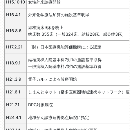
H15.10.10
女性外来診療開始
H16.4.1
外来化学療法加算の施設基準取得
結核病床9床を廃止
H16.8.6
病床数 355床（一般324床、結核28床、感染症3床）
H17.2.21
（財）日本医療機能評価機構による認定
結核病棟入院基本料7対1の施設基準取得
H18.9.1
一般病棟入院基本料7対1の施設基準取得
H21.3.9
電子カルテによる診療開始
H21.6.1
しまんとネット（幡多医療圏地域連携ネットワーク）運
H21.7.1
DPC対象病院
H24.4.1
地域がん診療連携拠点病院に指定