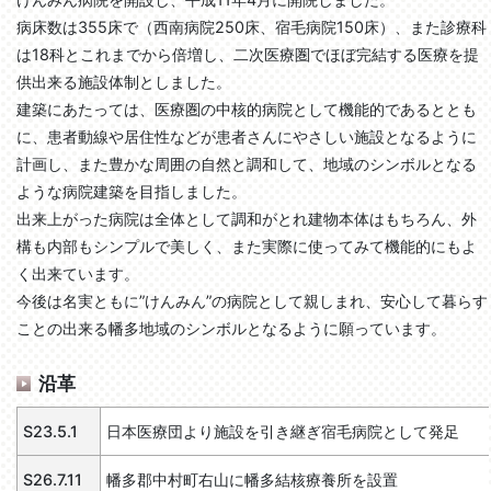
病床数は355床で（西南病院250床、宿毛病院150床）、また診療科
は18科とこれまでから倍増し、二次医療圏でほぼ完結する医療を提
供出来る施設体制としました。
建築にあたっては、医療圏の中核的病院として機能的であるととも
に、患者動線や居住性などが患者さんにやさしい施設となるように
計画し、また豊かな周囲の自然と調和して、地域のシンボルとなる
ような病院建築を目指しました。
出来上がった病院は全体として調和がとれ建物本体はもちろん、外
構も内部もシンプルで美しく、また実際に使ってみて機能的にもよ
く出来ています。
今後は名実ともに”けんみん”の病院として親しまれ、安心して暮らす
ことの出来る幡多地域のシンボルとなるように願っています。
沿革
S23.5.1
日本医療団より施設を引き継ぎ宿毛病院として発足
S26.7.11
幡多郡中村町右山に幡多結核療養所を設置