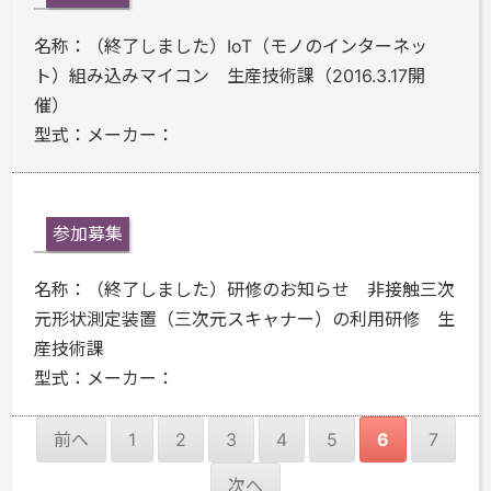
名称：
（終了しました）IoT（モノのインターネッ
ト）組み込みマイコン 生産技術課（2016.3.17開
催）
型式：
メーカー：
参加募集
名称：
（終了しました）研修のお知らせ 非接触三次
元形状測定装置（三次元スキャナー）の利用研修 生
産技術課
型式：
メーカー：
前へ
1
2
3
4
5
6
7
次へ