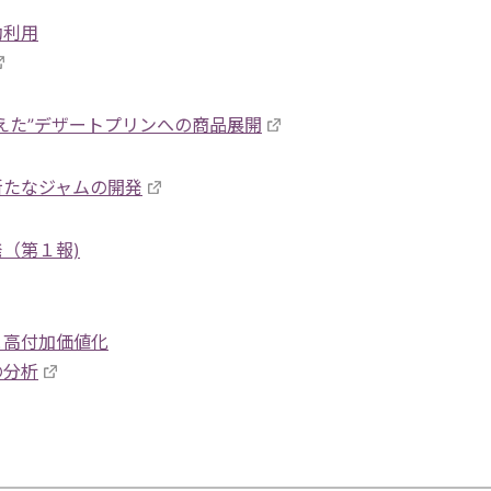
効利用
えた”デザートプリンへの商品展開
新たなジャムの開発
（第１報)
と高付加価値化
の分析