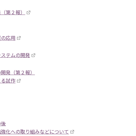
発（第２報）
置の応用
システムの開発
の開発（第２報）
よる試作
の後
携強化への取り組みなどについて