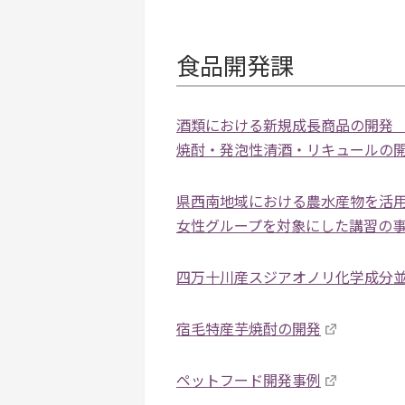
食品開発課
酒類における新規成長商品の開発 P
焼酎・発泡性清酒・リキュールの
県西南地域における農水産物を活
女性グループを対象にした講習の
四万十川産スジアオノリ化学成分
宿毛特産芋焼酎の開発
ペットフード開発事例