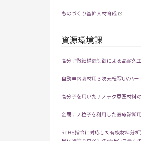
ものづくり基幹人材育成
資源環境課
高分子微細構造制御による高耐久
自動車内装材用３次元転写UVハー
高分子を用いたナノテク意匠材料
金属ナノ粒子を利用した医療診断
RoHS指令に対応した有機材料分