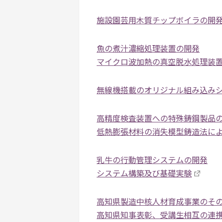
施設園芸用木質チップボイラの開
魚の煮汁濃縮処理装置の開発
マイクロ波加熱の真空脱水処理装
無線機搭載のオリジナル組み込み
高精度検査装置への特殊鋳鋼製品
低熱膨張材料の消失模型鋳造法に
乳牛の行動管理システムの開発
システム構築及び基礎実験
高知県製造中核人材育成事業のそ
高知県知事表彰、受講生相互の連