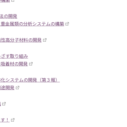
の構築
析法の開発
た重金属類の分析システムの構築
菌性高分子材料の開発
めざす取り組み
ム吸着材の開発
体化システムの開発（第３報）
用途開発
携
ます！