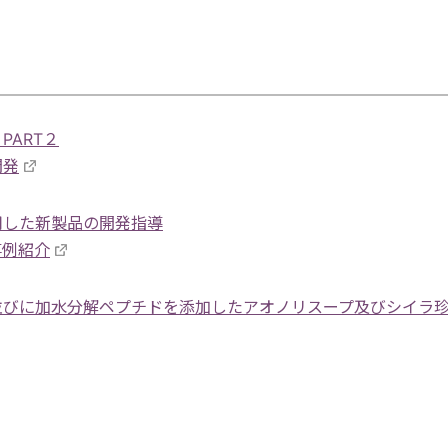
ART２
開発
用した新製品の開発指導
事例紹介
並びに加水分解ペプチドを添加したアオノリスープ及びシイラ