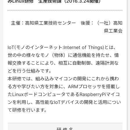
みLinux研修 生産技術課（2016.3.24開催）
主催：高知県工業技術センター 後援：（一社）高知
県工業会
IoT(モノのインターネット:Internet of Things)とは、
世の中の様々なモノ（物体）に通信機能を持たせ、情
報交換することにより、相互に自動制御、遠隔計測な
どを行う仕組みです。
本研修では、組み込みマイコンの開発にこれから携わ
る方や学びたい方を対象に、ARMプロセッサを搭載し
たLinuxボードコンピュータであるRaspberryPiマイコ
ンを利用し、高性能なIoTデバイスの開発と活用につい
て研修を行います。
研 修 名