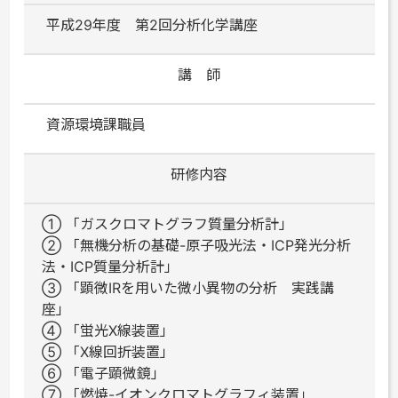
平成29年度 第2回分析化学講座
講 師
資源環境課職員
研修内容
① 「ガスクロマトグラフ質量分析計」
② 「無機分析の基礎-原子吸光法・ICP発光分析
法・ICP質量分析計」
③ 「顕微IRを用いた微小異物の分析 実践講
座」
④ 「蛍光X線装置」
⑤ 「X線回折装置」
⑥ 「電子顕微鏡」
⑦ 「燃焼-イオンクロマトグラフィ装置」