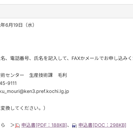
年6月19日（水）
名、電話番号、氏名を記入して、FAXかメールでお申し込み
技術センター 生産技術課 毛利
5-9111
ku_mouri@ken3.pref.kochi.lg.jp
に変換してください。）
ちら ＞
申込書[PDF：188KB]
、
申込書[DOC：298KB]