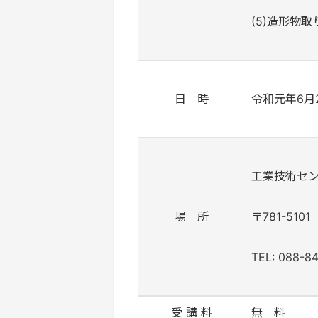
(5)
造形物取
日 時
令和元年6月
工業技術セ
場 所
〒781-51
TEL: 088-8
受 講 料
無 料