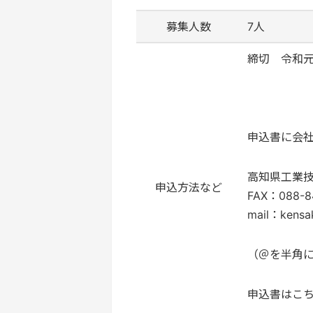
募集人数
7人
締切 令和元
申込書に会社
高知県工業
申込方法など
FAX：088-84
mail：
kensa
（＠を半角
申込書はこ