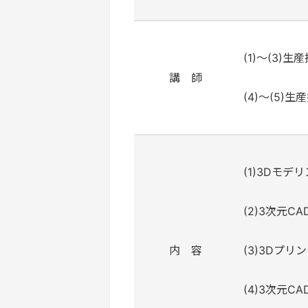
(1)～(3)
生産
講 師
(4)～(5)
生
(1)
3Dモデ
(2)
3次元CAD 
内 容
(3)
3Dプリ
(4)
3次元C