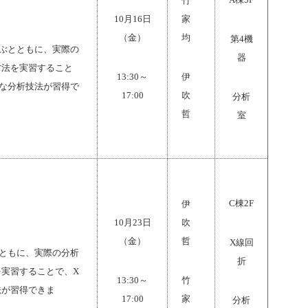
竹
10
月
16
日
家
（
金）
均
第
4
機
ぶとともに、実際の
器
方法を実習すること
13:30
～
伊
な分析技法が習得で
17:00
吹
分析
哲
室
C
棟
2F
伊
10
月
23
日
吹
（金）
哲
X
線回
ともに、実際の分析
折
を実習することで、
X
13:30
～
竹
法が習得できま
17:00
家
分析