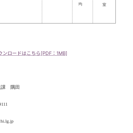
均
室
ロードはこちら[PDF：1MB]
境課 隅田
9111
hi.lg.jp