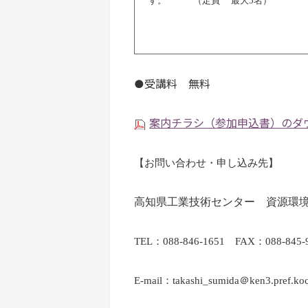
す。
（
定員
最大
5
名）
●受講料 無料
案内チラシ（参加申込書）のダウン
【お問い合わせ・申し込み先】
高知県工業技術センター 資源環
TEL
：
088-846-1651
FAX
：
088-845-
E-mail：
takashi_sumida
＠
ken3.pref.koc