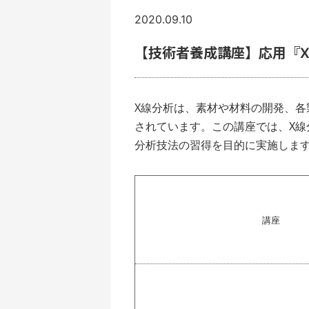
2020.09.10
【技術者養成講座】応用『
X
線分析は、素材や材料の開発、各
されています。
この
講座
で
は、
X
線
分析技法の習得を目的に実施
しま
講座