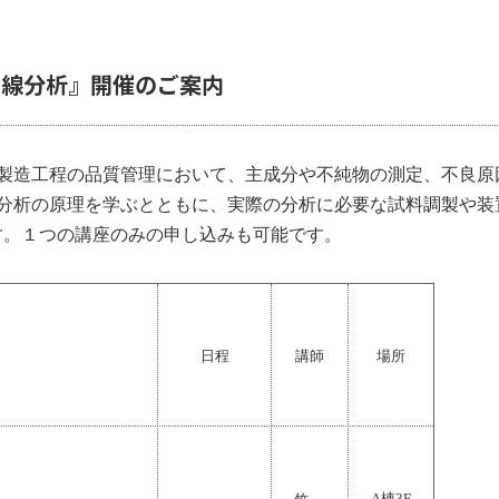
X線分析』開催のご案内
製造工程の品質管理において、主成分や不純物の測定、不良原
分析の原理を学ぶとともに、実際の分析に必要な試料調製や装
す
。
１つの講座のみの申し込みも可能です。
日程
講師
場所
A
棟
3F