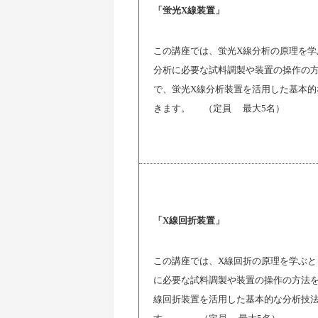
「
蛍光
X
線装置」
この講座では、蛍光
X
線分析の原理を学
分析に必要な試料調製や装置の操作の
で、蛍光
X
線分析装置を活用した基本的
きます。
（
定員
最大
5
名）
「
X
線回折装置」
この講座では、
X
線回折の原理を学ぶと
に必要な試料調製や装置の操作の方法
線回折装置を活用した基本的な分析技