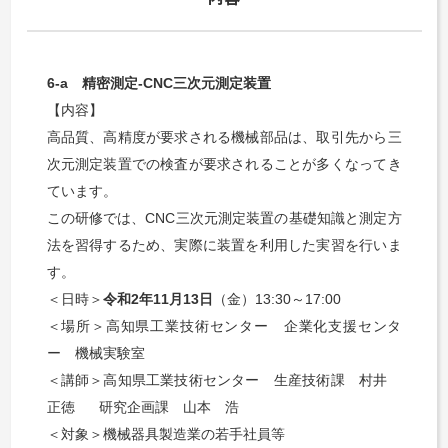
6-a
精密測定
-CNC
三次元測定装置
【内容】
高品質、高精度が要求される機械部品は、取引先から三
次元測定装置での検査が要求されることが多くなってき
ています。
この研修では、
CNC
三次元測定装置の基礎知識と測定方
法を習得するため、実際に装置を利用した実習を行いま
す。
＜日時＞
令和
2
年
11
月
13
日
（金）
13:30
～
17:00
＜場所＞高知県工業技術センター 企業化支援センタ
ー 機械実験室
＜講師＞高知県工業技術センター 生産技術課 村井
正徳 研究企画課 山本 浩
＜対象＞機械器具製造業の若手社員等