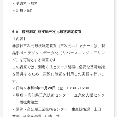
＜受講料＞無料
＜定員＞
5
名
6-b
精密測定
-
非接触三次元形状測定装置
【内容】
非接触三次元形状測定装置（三次元スキャナー）は、製
品形状のデジタルデータ化（リバースエンジニアリン
グ）を可能とする装置です。
この講座では、測定方法とデータ処理に必要な基礎知識
を習得するため、実際に装置を利用した実習を行いま
す。
＜日時＞
令和
2
年
11
月
20
日
（金）
13:30
～
16:30
＜場所＞高知県工業技術センター 企業化支援センタ
ー 機械実験室
＜講師＞高知県工業技術センター 生産技術課 上田
竜平 研究企画課 山本 浩