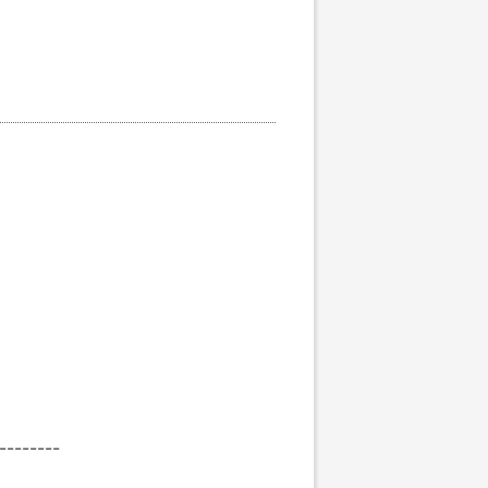
--------