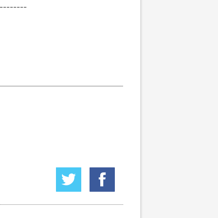
--------