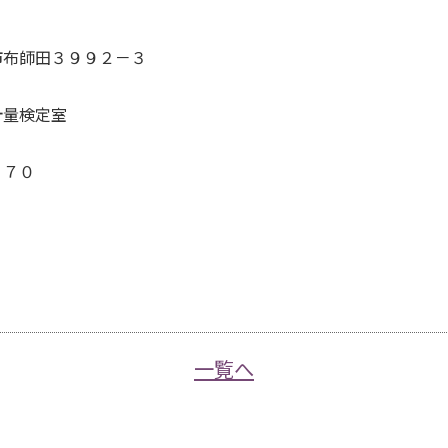
）
布師田３９９２－３
量検定室
７０
一覧へ