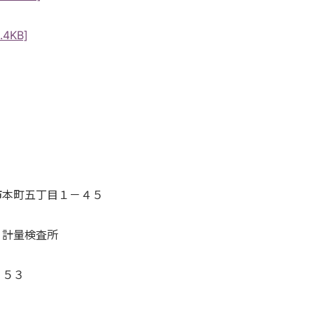
4KB]
本町五丁目１－４５
計量検査所
５３