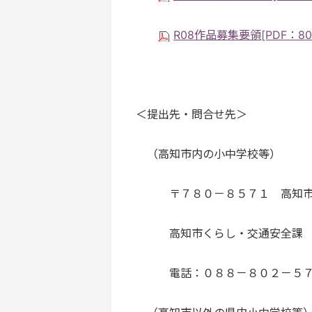
R08作品募集要領[PDF：80.
＜提出先・問合せ先＞
（高知市内の小中学校等）
〒７８０－８５７１ 高知市
高知市くらし・交通安全課 
電話：０８８－８０２－５７