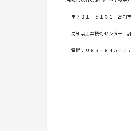
（高知市以外の県内小中学校等
〒７８１－５１０１ 高知市
高知県工業技術センター 計
電話：０８８－８４５－７７