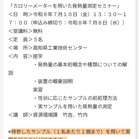
「カロリーメーターを用いた発熱量測定セミナー」
＜日 時＞令和８年７月１０日（金）１３：３０～１
７：００（申込み締切り：令和８年７月８日（水））
＜受講料＞無料
＜定 員＞５名
＜場 所＞高知県工業技術センター
＜内 容＞座学
・発熱量の基本的概念や種類についての解
説
・装置の概要説明
実習
・性状に応じたサンプルの前処理方法
・実サンプルを用いた発熱量の測定
＜講 師＞資源環境課 竹吉、竹内
※
持参したサンプル（１名あたり１個まで）を用いて実