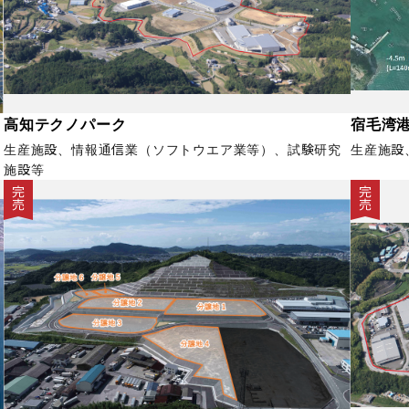
高知テクノパーク
宿毛湾
生産施設、情報通信業（ソフトウエア業等）、試験研究
生産施設
施設等
完売
完