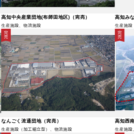
高知中央産業団地(布師田地区)（完売）
高知み
生産施設、物流施設
生産施設
完売
完
なんごく流通団地（完売）
高知西
生産施設（加工組立型）、物流施設
生産施設