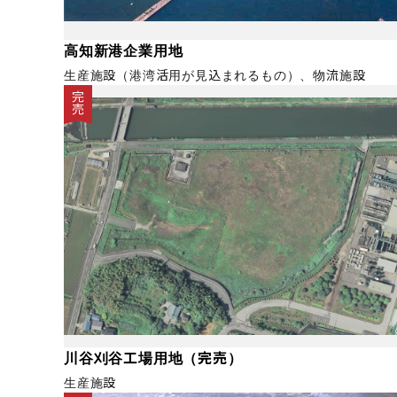
高知新港企業用地
生産施設（港湾活用が見込まれるもの）、物流施設
完売
川谷刈谷工場用地（完売）
生産施設