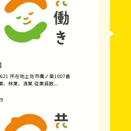
園
621 所在地土佐市鷹ノ巣1007番
業、林業、漁業 従業員数...
19