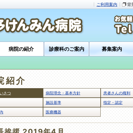
ご利用案内
背
病院の紹介
診療科のご案内
募集案内
院紹介
いさつ
病院理念・基本方針
患者さんの権利
施設基準
指定・認定
内
医療機器
長挨拶 2019年4月