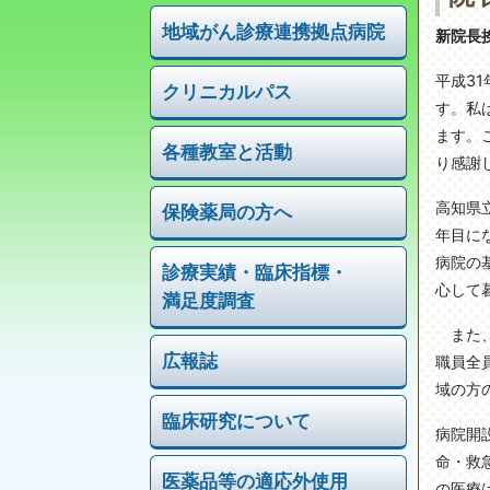
地域がん診療連携拠点病院
新院長
平成3
クリニカルパス
す。私
ます。
各種教室と活動
り感謝
高知県
保険薬局の方へ
年目に
病院の
診療実績・
臨床指標・
心して
満足度調査
また、
広報誌
職員全
域の方
臨床研究について
病院開
命・救
医薬品等の適応外使用
の医療