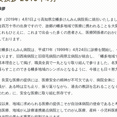
挨拶
1年（2019年）4月1日より高知県立幡多けんみん病院長に就任いたしま
は四万十市の出身ですので、故郷の幡多地域で医療に携われることを大
これもひとえに、これまで出会った多くの患者さん、医療関係者のおか
しております。
立幡多けんみん病院は、平成11年（1999年）4月24日に診療を開始し、
なります。旧西南病院と旧宿毛病院の両県立病院が統合し、「幡多地域
基本理念として掲げ、職員全員で一丸となり取り組んで参りました。名実
暮らすことのできる幡多地域のシンボルとなるように、今後とも日々努
良質な医療の提供には、医療安全の精神が不可欠であり、病院全体に
員が、ある時は立ち止り、振り返りながら、過去の教訓を忘れることな
のため」に、安全な医療に取り組む所存です。
設以来、地域に求められる医療の提供こそが自治体病院の使命であると
急医療、地域がん診療連携拠点病院としてのがん医療、産科・小児科医
は当院の果たす重要な役割であります。