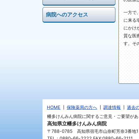
一方で
病院へのアクセス
に来る
にかけ
質な医
す。そ
HOME
保険薬局の方へ
調達情報
過去
幡多けんみん病院に関するご意見・ご要望があ
高知県立幡多けんみん病院
〒788-0785 高知県宿毛市山奈町芳奈3番地1
TEL：0880-66-2222 FAX:0880-66-2111