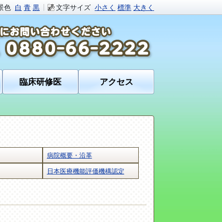
景色
白
青
黒
文字サイズ
小さく
標準
大きく
臨床研修医
アクセス
病院概要・沿革
日本医療機能評価機構認定