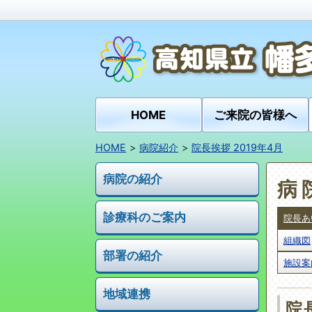
HOME
ご来院の皆様へ
HOME
病院紹介
院長挨拶 2019年4月
病院の紹介
病
診療科のご案内
院長あ
組織図
部署の紹介
施設案
地域連携
院