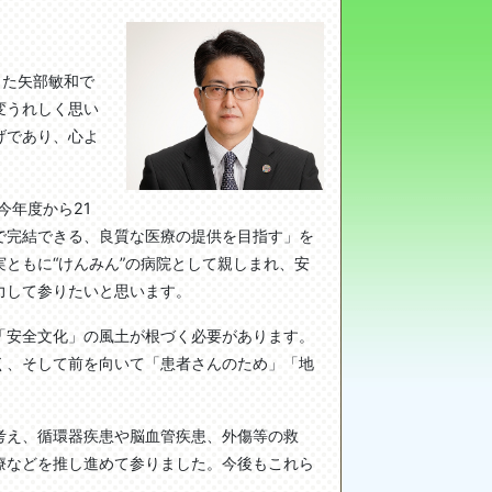
した矢部敏和で
変うれしく思い
げであり、心よ
今年度から21
で完結できる、良質な医療の提供を目指す」を
ともに“けんみん”の病院として親しまれ、安
力して参りたいと思います。
「安全文化」の風土が根づく必要があります。
く、そして前を向いて「患者さんのため」「地
考え、循環器疾患や脳血管疾患、外傷等の救
療などを推し進めて参りました。今後もこれら