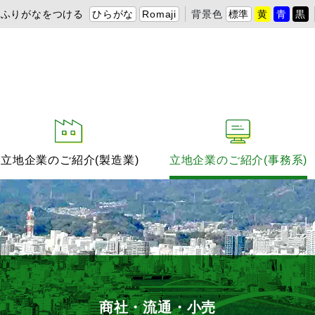
ふりがなをつける
ひらがな
Romaji
背景色
標準
黄
青
黒
立地企業のご紹介(製造業)
立地企業のご紹介(事務系)
商社・流通・小売