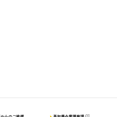
事からのご挨拶
高知県企業誘致課