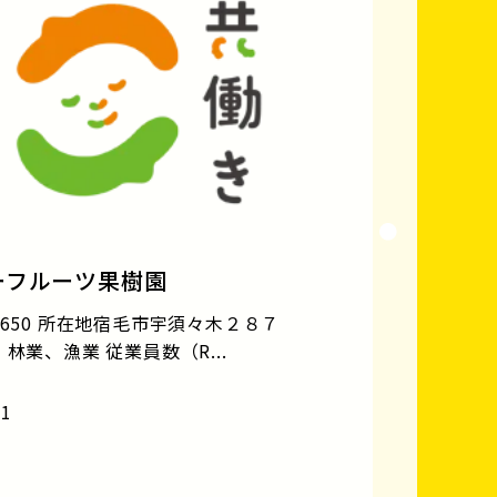
ーフルーツ果樹園
650 所在地宿毛市宇須々木２８７
林業、漁業 従業員数（R...
21