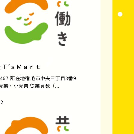
社Ｔ’ｓＭａｒｔ
467 所在地宿毛市中央三丁目3番9
売業・小売業 従業員数（...
12