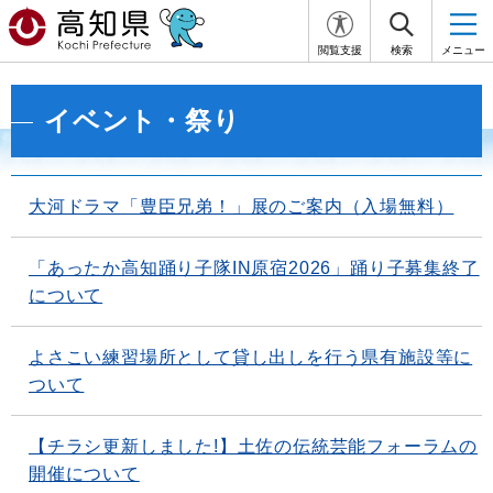
閲覧支援
検索
メニュー
イベント・祭り
大河ドラマ「豊臣兄弟！」展のご案内（入場無料）
「あったか高知踊り子隊IN原宿2026」踊り子募集終了
について
よさこい練習場所として貸し出しを行う県有施設等に
ついて
【チラシ更新しました!】土佐の伝統芸能フォーラムの
開催について