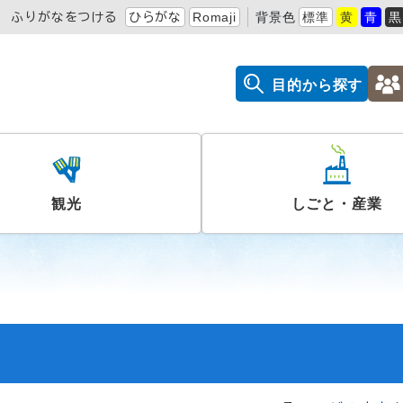
ふりがなをつける
ひらがな
Romaji
背景色
標準
黄
青
黒
目的から探す
観光
しごと・産業
）