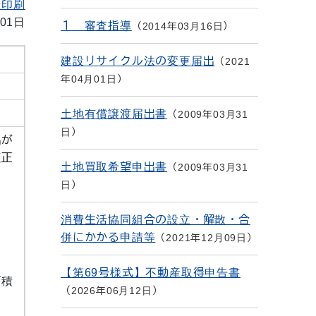
を印刷
01日
１ 審査指導
2014年03月16日
建設リサイクル法の変更届出
2021
年04月01日
土地有償譲渡届出書
2009年03月31
日
出が
適正
土地買取希望申出書
2009年03月31
日
消費生活協同組合の設立・解散・合
併にかかる申請等
2021年12月09日
【第69号様式】不動産取得申告書
面積
2026年06月12日