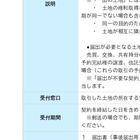
※「一団の土地」とは
説明
・ 土地の権利取得者
期が同一でない場合も含
・ 同一の目的のため
・ 土地が相互に隣
●届出が必要となる土
売買、交換、共有持分
予約完結権の譲渡、信託
場合（これらの取引の予
※「届出が不要な契約
当します。
受付窓口
取引した土地の所在する
契約を締結した日を含め
受付期間
※郵送の場合でも、期
ください。
１ 届出書（事後届出用