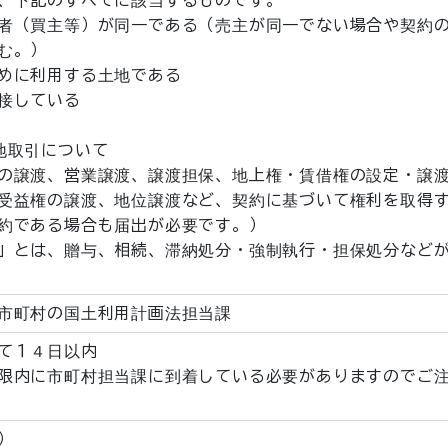
、下記のすべてに該当するものです。
（買主等）が同一である（売主が同一でない場合や契約
む。）
に利用する土地である
接している
地取引について
の譲渡、営業譲渡、譲渡担保、地上権・賃借権の設定・譲
受益権の譲渡、地位譲渡など、契約に基づいて権利を取得
約である場合も届出が必要です。）
」とは、贈与、相続、滞納処分・強制執行・担保処分など
市町村の国土利用計画法担当課
て１４日以内
限内に市町村担当課に到着している必要がありますのでご
）