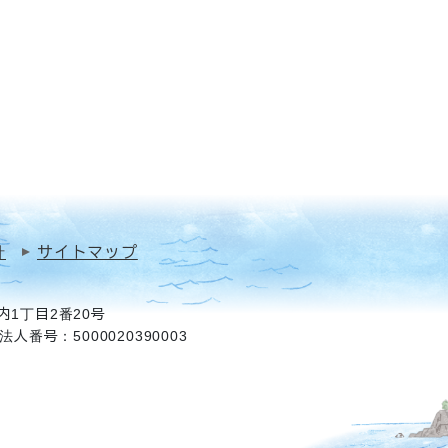
針
サイトマップ
1丁目2番20号
法人番号：5000020390003