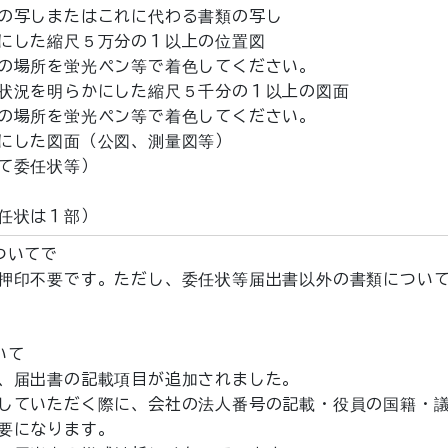
の写しまたはこれに代わる書類の写し
にした縮尺５万分の１以上の位置図
の場所を蛍光ペン等で着色してください。
状況を明らかにした縮尺５千分の１以上の図面
の場所を蛍光ペン等で着色してください。
にした図面（公図、測量図等）
て委任状等）
任状は１部）
ついてで
押印不要です。ただし、委任状等届出書以外の書類につい
いて
、届出書の記載項目が追加されました。
していただく際に、会社の法人番号の記載・役員の国籍・
要になります。