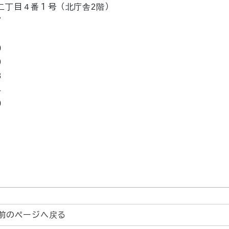
ノ内二丁目４番１号（北庁舎2階）
7
0
9
8
4
0
前のページへ戻る