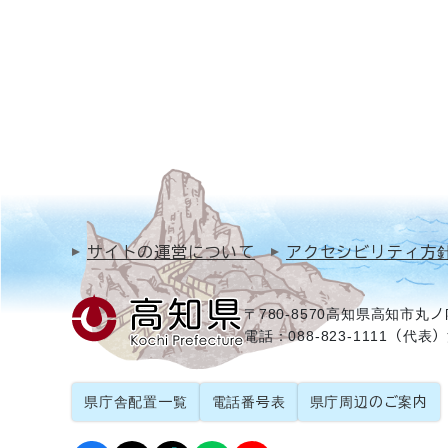
サイトの運営について
アクセシビリティ方
〒780-8570
高知県高知市丸ノ内
電話：088-823-1111（代表）
県庁舎配置一覧
電話番号表
県庁周辺のご案内