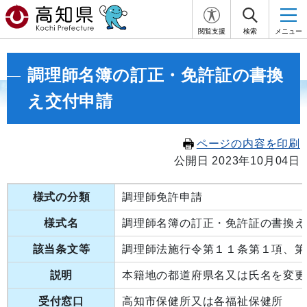
閲覧支援
検索
メニュー
調理師名簿の訂正・免許証の書換
え交付申請
ページの内容を印刷
公開日 2023年10月04日
様式の分類
調理師免許申請
様式名
調理師名簿の訂正・免許証の書換え
該当条文等
調理師法施行令第１１条第１項、第
説明
本籍地の都道府県名又は氏名を変更
受付窓口
高知市保健所又は各福祉保健所