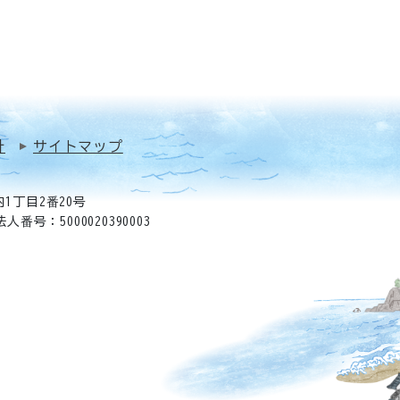
針
サイトマップ
1丁目2番20号
法人番号：5000020390003