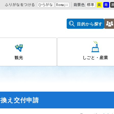
ふりがなをつける
ひらがな
Romaji
背景色
標準
黄
青
目的から探す
観光
しごと・産業
書換え交付申請