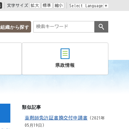
黒
文字サイズ
拡大
標準
縮小
Select Language
▼
組織から探す
県政情報
類似記事
薬剤師免許証書換交付申請書
2021年
05月19日