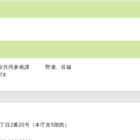
男女共同参画課 野瀬、谷脇
879
内1丁目2番20号（本庁舎5階西）