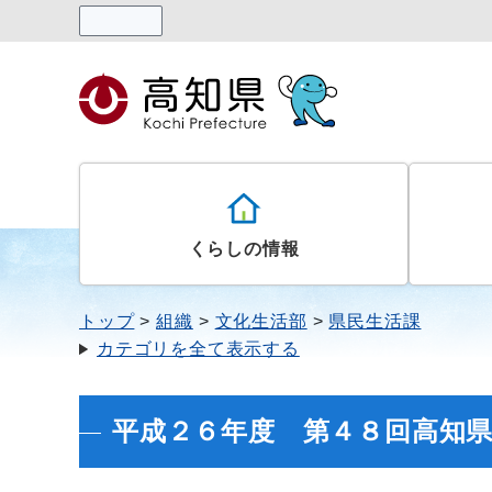
読み上げる
くらしの情報
トップ
組織
文化生活部
県民生活課
カテゴリを全て表示する
平成２６年度 第４８回高知県消