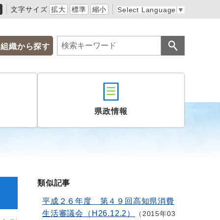
黒
文字サイズ
拡大
標準
縮小
Select Language
▼
組織から探す
県政情報
類似記事
平成２６年度 第４９回高知県消費
生活審議会（H26.12.2）
2015年03