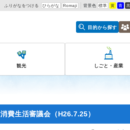
ふりがなをつける
ひらがな
Romaji
背景色
標準
黄
青
目的から探す
観光
しごと・産業
費生活審議会（H26.7.25）