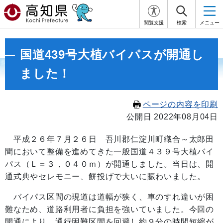
閲覧支援
検索
メニュー
国道439号大植バイパスが開通し
ました！
ページの内容を印刷
公開日 2022年08月04日
平成２６年７月２６日 吾川郡仁淀川町織合～太郎田
間において整備を進めてきた一般国道４３９号大植バイ
パス（Ｌ＝３，０４０ｍ）が開通しました。当日は、開
通式典やセレモニー、餅投げで大いに賑わいました。
バイパス区間の現道は道幅が狭く、車のすれ違いが困
難なため、道路利用者に負担を強いていました。今回の
開通により、通行困難区間を回避し約９分の時間短縮が