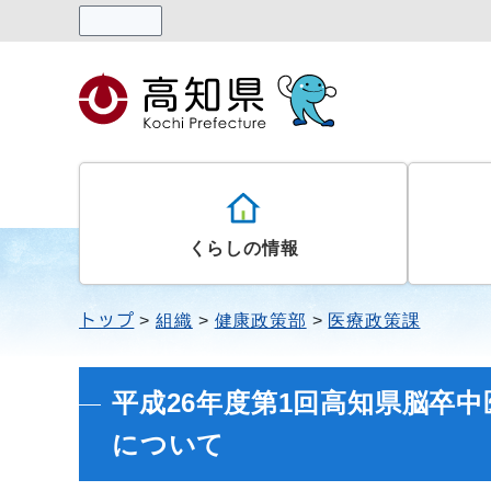
読み上げる
くらしの情報
トップ
組織
健康政策部
医療政策課
平成26年度第1回高知県脳卒
について