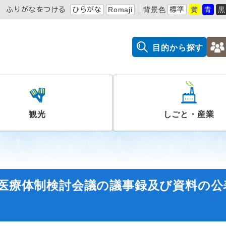
ふりがなをつける
ひらがな
Romaji
背景色
標準
黄
青
黒
目的から探す
観光
しごと・産業
中医療体制検討会議の議事録及び資料の公