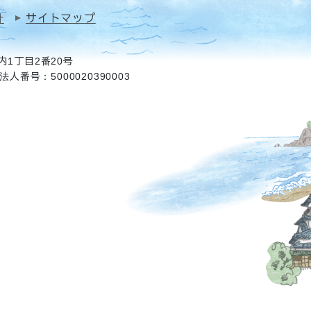
針
サイトマップ
1丁目2番20号
法人番号：5000020390003