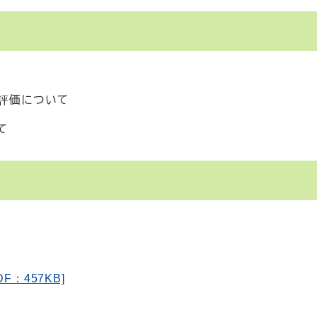
評価について
て
：457KB]