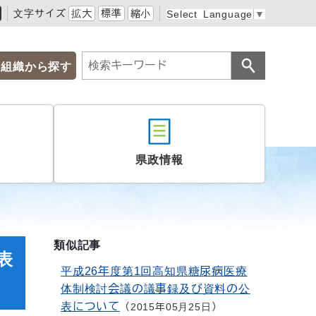
文字サイズ
拡大
標準
縮小
Select Language
▼
組織から探す
県政情報
類似記事
表
平成26年度第1回高知県糖尿病医療
体制検討会議の議事録及び資料の公
表について
2015年05月25日