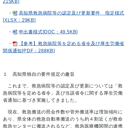
215KB]
・
高知県救急病院等の認定及び更新要件 指定様式
[XLSX：29KB]
・
申出書様式[DOC：49.5KB]
・
【参考】救急病院等を定める省令及び厚生労働省
関係通知[PDF：288KB]
１ 高知県独自の要件規定の趣旨
これまで、救急病院等の認定及び更新については「救
急病院等を定める省令」及び当該省令に関する厚生労働
省通知に基づき実施してきました。
現在、救急搬送の照会件数や管外搬送率は増加傾向に
あり、県全体の救急自動車搬送のうち約４割近くが救命
救急センターに搬送されるなど、救急医療機関間の連携