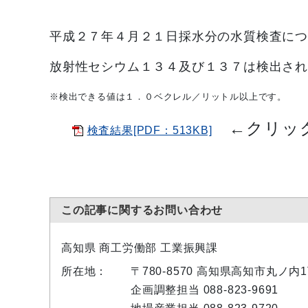
平成２７年４月２１日採水分の水質検査に
放射性セシウム１３４及び１３７は検出さ
※検出できる値は１．０ベクレル／リットル以上です。
←
クリッ
検査結果[PDF：513KB]
この記事に関するお問い合わせ
高知県 商工労働部 工業振興課
所在地：
〒780-8570 高知県高知市丸ノ
企画調整担当 088-823-9691