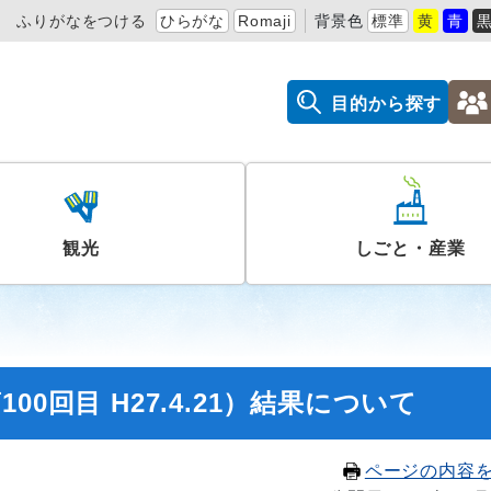
ふりがなをつける
ひらがな
Romaji
背景色
標準
黄
青
目的から探す
観光
しごと・産業
0回目 H27.4.21）結果について
ページの内容