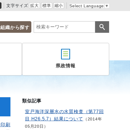
黒
文字サイズ
拡大
標準
縮小
Select Language
▼
組織から探す
県政情報
類似記事
室戸海洋深層水の水質検査（第77回
目 H26.5.7）結果について
2014年
を印刷
05月20日