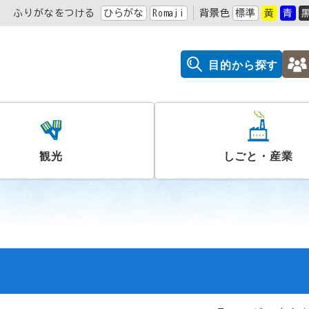
ふりがなをつける
ひらがな
Romaji
背景色
標準
黄
青
目的から探す
観光
しごと・産業