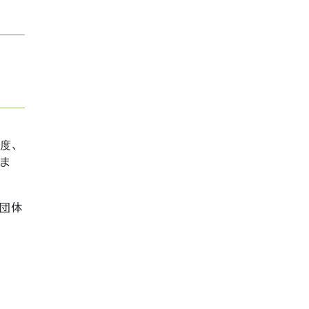
年度、
ま
団体