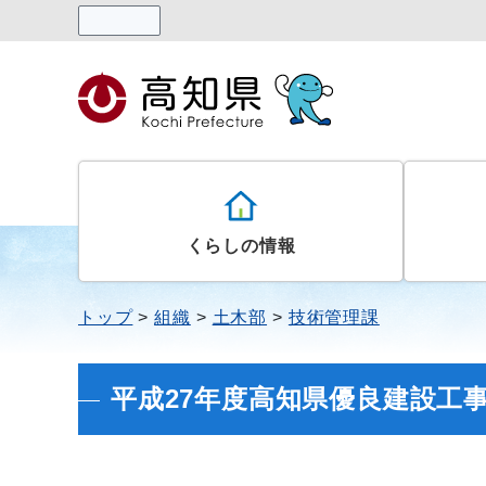
読み上げる
くらしの情報
トップ
組織
土木部
技術管理課
平成27年度高知県優良建設工