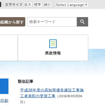
黒
文字サイズ
拡大
標準
縮小
Select Language
▼
組織から探す
県政情報
類似記事
平成26年度の高知県優良建設工事施
工者表彰の受賞工事
2016年09月06
を印刷
日