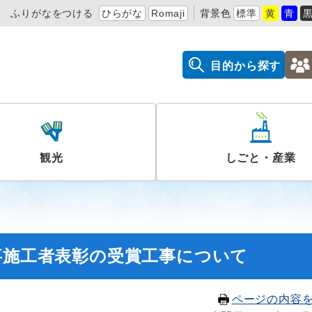
ふりがなをつける
ひらがな
Romaji
背景色
標準
黄
青
目的から探す
観光
しごと・産業
事施工者表彰の受賞工事について
ページの内容