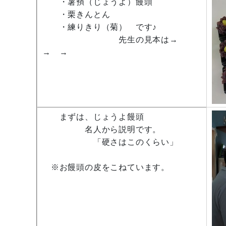
・薯蕷（じょうよ）饅頭
・栗きんとん
・練りきり（菊） です♪
先生の見本は→
→ →
まずは、じょうよ饅頭
名人から説明です。
「硬さはこのくらい」
※お饅頭の皮をこねています。