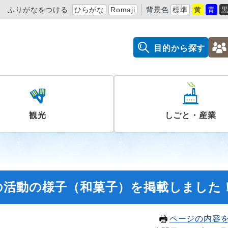
ふりがなをつける
ひらがな
Romaji
背景色
標準
黄
青
目的から探す
観光
しごと・産業
の活動の様子（和菓子）を掲載しました
ページの内容