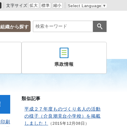
黒
文字サイズ
拡大
標準
縮小
Select Language
▼
組織から探す
県政情報
類似記事
！
平成２７年度ものづくり名人の活動
の様子（介良潮見台小学校）を掲載
を印刷
しました！
2015年12月08日