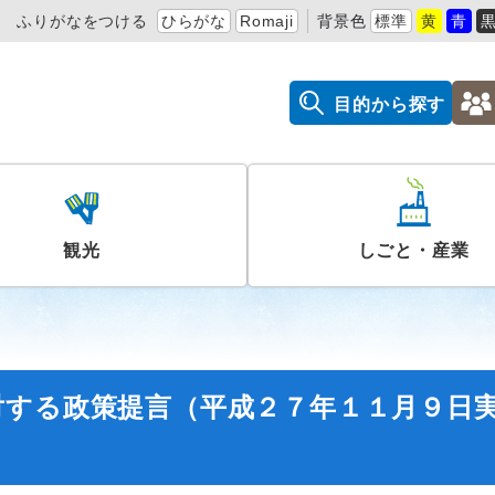
ふりがなをつける
ひらがな
Romaji
背景色
標準
黄
青
目的から探す
観光
しごと・産業
対する政策提言（平成２７年１１月９日