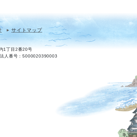
針
サイトマップ
1丁目2番20号
法人番号：5000020390003