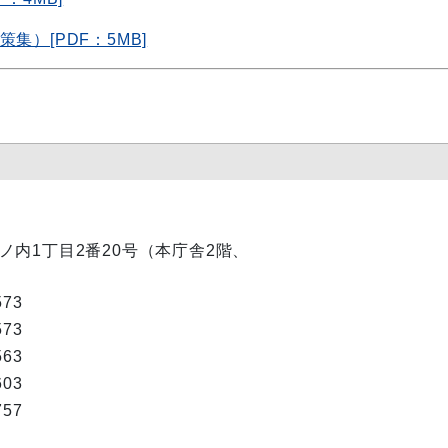
集）[PDF：5MB]
市丸ノ内1丁目2番20号（本庁舎2階、
573
573
563
603
757