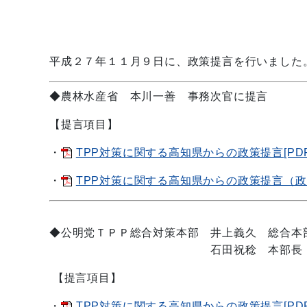
平成２７年１１月９日に、政策提言を行いました
◆農林水産省 本川一善 事務次官に提言
【提言項目】
・
TPP対策に関する高知県からの政策提言[PDF
・
TPP対策に関する高知県からの政策提言（政策
◆公明党ＴＰＰ総合対策本部 井上義久 総合本
石田祝稔 本部長 
【提言項目】
・
TPP対策に関する高知県からの政策提言[PDF