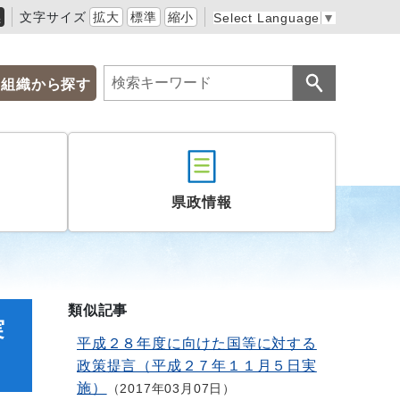
黒
文字サイズ
拡大
標準
縮小
Select Language
▼
組織から探す
県政情報
類似記事
実
平成２８年度に向けた国等に対する
政策提言（平成２７年１１月５日実
施）
2017年03月07日