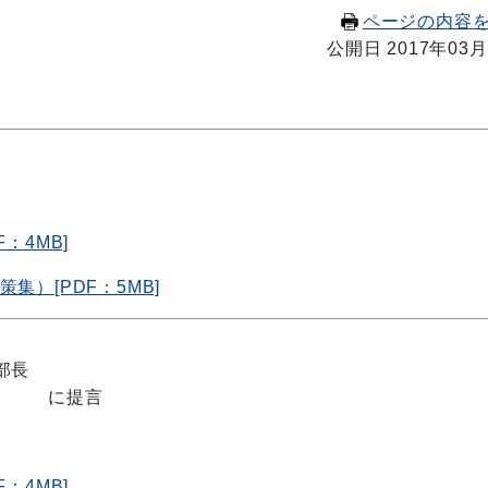
ページの内容
公開日 2017年03月
。
：4MB]
集）[PDF：5MB]
部長
に提言
：4MB]