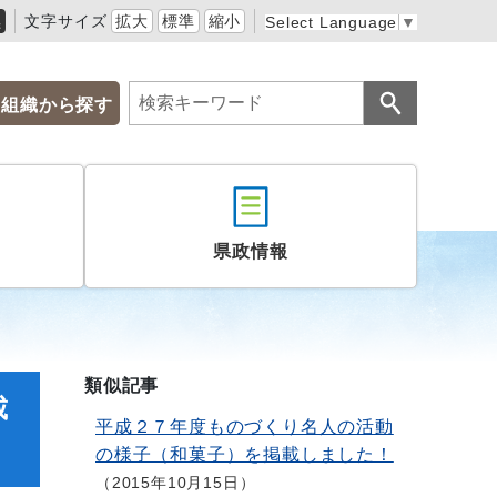
黒
文字サイズ
拡大
標準
縮小
Select Language
▼
組織から探す
県政情報
類似記事
載
平成２７年度ものづくり名人の活動
の様子（和菓子）を掲載しました！
2015年10月15日