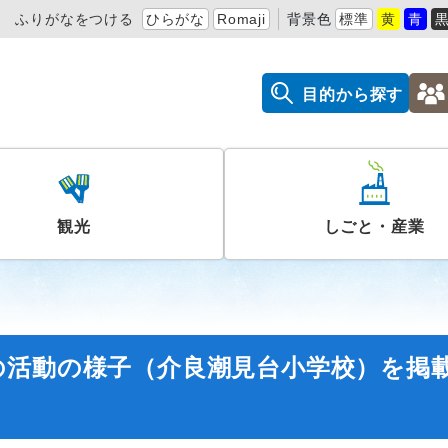
ふりがなをつける
ひらがな
Romaji
背景色
標準
黄
青
目的から探す
観光
しごと・産業
の活動の様子（介良潮見台小学校）を掲