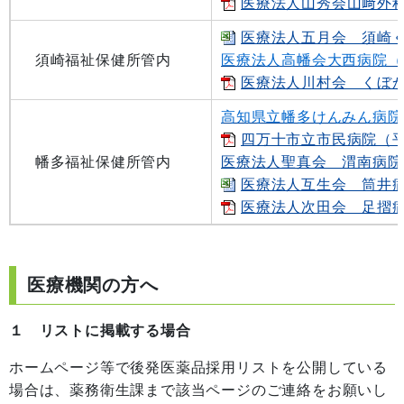
医療法人山秀会山﨑外科整
医療法人五月会 須崎くろ
須崎福祉保健所管内
医療法人高幡会大西病院（
医療法人川村会 くぼかわ
高知県立幡多けんみん病院
四万十市立市民病院（平成3
幡多福祉保健所管内
医療法人聖真会 渭南病院
医療法人互生会 筒井病院
医療法人次田会 足摺病院
医療機関の方へ
１ リストに掲載する場合
ホームページ等で後発医薬品採用リストを公開している
場合は、薬務衛生課まで該当ページのご連絡をお願いし