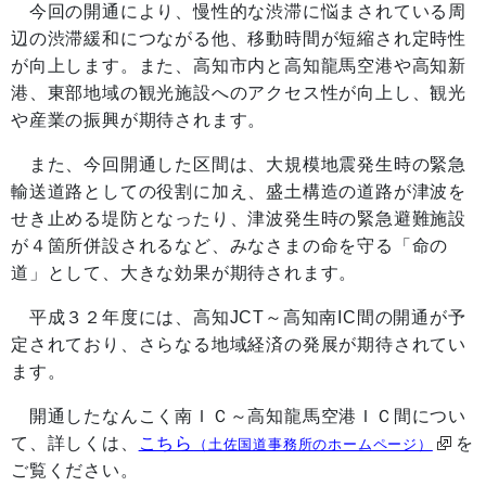
今回の開通により、慢性的な渋滞に悩まされている周
辺の渋滞緩和につながる他、移動時間が短縮され定時性
が向上します。また、高知市内と高知龍馬空港や高知新
港、東部地域の観光施設へのアクセス性が向上し、観光
や産業の振興が期待されます。
また、今回開通した区間は、大規模地震発生時の緊急
輸送道路としての役割に加え、盛土構造の道路が津波を
せき止める堤防となったり、津波発生時の緊急避難施設
が４箇所併設されるなど、みなさまの命を守る「命の
道」として、大きな効果が期待されます。
平成３２年度には、高知JCT～高知南IC間の開通が予
定されており、さらなる地域経済の発展が期待されてい
ます。
開通したなんこく南ＩＣ～高知龍馬空港ＩＣ間につい
て、詳しくは、
こちら
を
（土佐国道事務所のホームページ）
ご覧ください。