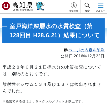
閲覧支援
検索
メニュー
室戸海洋深層水の水質検査（第
128回目 H28.6.21）結果について
ページの内容を印刷
公開日 2016年12月22日
平成２８年６
月２１
日採水分の水質検査について
は、別紙のとおりです。
放射性セシウム１３４及び１３７は検出されませ
んでした。
※検出できる値は１．０ベクレル／リットル以上です。