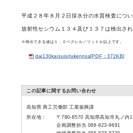
平成２８年８
月２
日採水分の水質検査につ
放射性セシウム１３４及び１３７は検出さ
※検出できる値は１．０ベクレル／リットル以上です。
dai130kaisuisitukennsa[PDF：372KB]
この記事に関するお問い合わせ
高知県 商工労働部 工業振興課
所在地：
〒780-8570 高知県高知市丸ノ
企画調整担当 088-823-9691