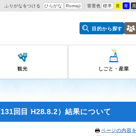
ふりがなをつける
ひらがな
Romaji
背景色
標準
黄
青
目的から探す
観光
しごと・産業
1回目 H28.8.2）結果について
ページの内容