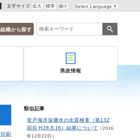
黒
文字サイズ
拡大
標準
縮小
Select Language
▼
組織から探す
県政情報
類似記事
室戸海洋深層水の水質検査（第132
回目 H28.8.16）結果について
2016
を印刷
年12月22日