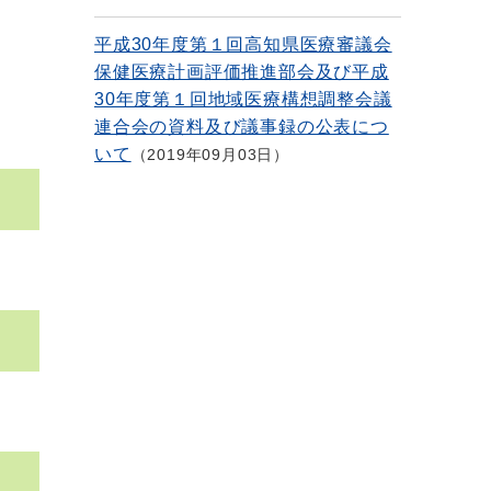
平成30年度第１回高知県医療審議会
保健医療計画評価推進部会及び平成
30年度第１回地域医療構想調整会議
連合会の資料及び議事録の公表につ
いて
2019年09月03日