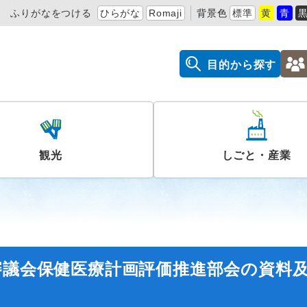
ふりがなをつける
ひらがな
Romaji
背景色
標準
黄
青
目的から探す
観光
しごと・産業
審議会保健医療計画評価推進部会の資料