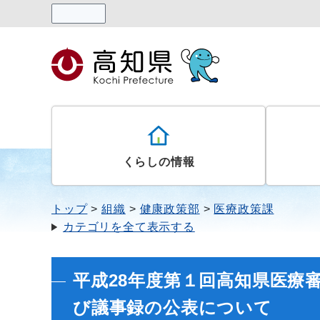
読み上げる
くらしの情報
トップ
組織
健康政策部
医療政策課
カテゴリを全て表示する
平成28年度第１回高知県医療
び議事録の公表について