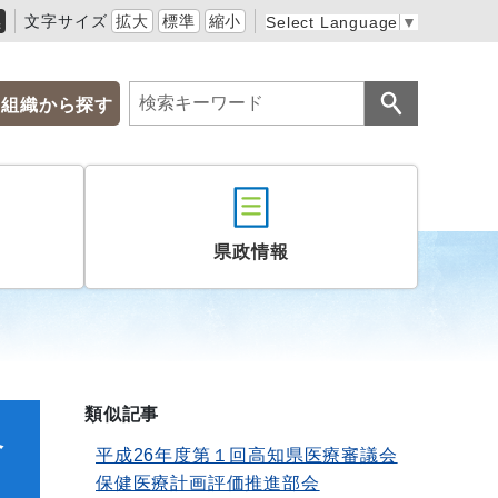
黒
文字サイズ
拡大
標準
縮小
Select Language
▼
組織から探す
県政情報
類似記事
及
平成26年度第１回高知県医療審議会
保健医療計画評価推進部会