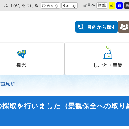
ふりがなをつける
ひらがな
Romaji
背景色
標準
黄
青
目的から探す
観光
しごと・産業
町事務所
の採取を行いました（景観保全への取り