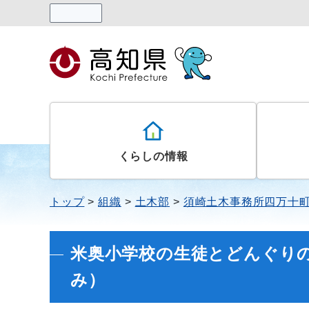
読み上げる
くらしの情報
トップ
組織
土木部
須崎土木事務所四万十
米奥小学校の生徒とどんぐり
み）