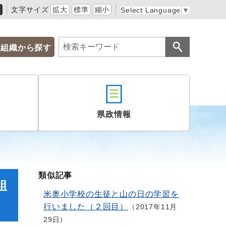
黒
文字サイズ
拡大
標準
縮小
Select Language
▼
組織から探す
県政情報
類似記事
組
米奥小学校の生徒と山の日の学習を
行いました（２回目）
2017年11月
29日