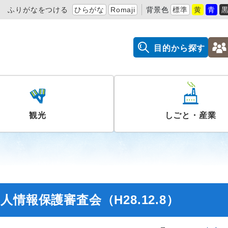
ふりがなをつける
ひらがな
Romaji
背景色
標準
黄
青
目的から探す
観光
しごと・産業
情報保護審査会（H28.12.8）