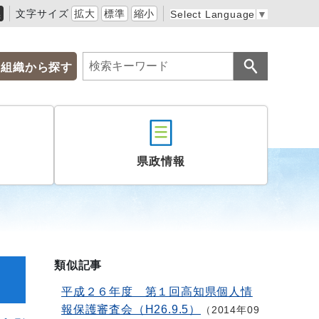
黒
文字サイズ
拡大
標準
縮小
Select Language
▼
組織から探す
県政情報
類似記事
平成２６年度 第１回高知県個人情
報保護審査会（H26.9.5）
2014年09