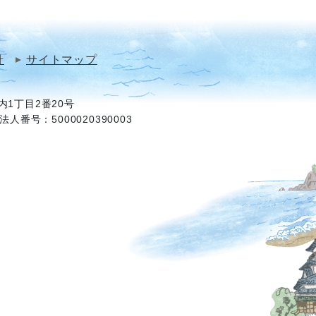
針
サイトマップ
1丁目2番20号
法人番号：5000020390003