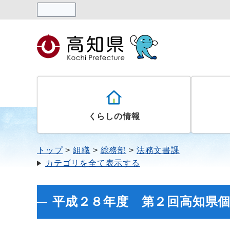
読み上げる
くらしの情報
トップ
組織
総務部
法務文書課
カテゴリを全て表示する
平成２８年度 第２回高知県個人