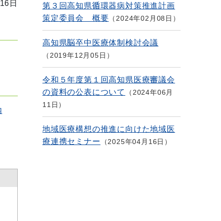
16日
第３回高知県循環器病対策推進計画
策定委員会 概要
2024年02月08日
高知県脳卒中医療体制検討会議
2019年12月05日
令和５年度第１回高知県医療審議会
の資料の公表について
2024年06月
11日
内
地域医療構想の推進に向けた地域医
療連携セミナー
2025年04月16日