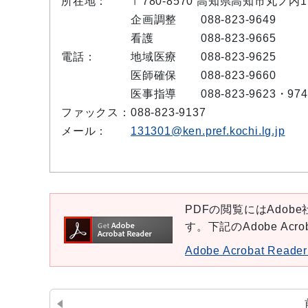
所在地：
〒780-8570 高知県高知市丸ノ内
企画調整
088-823-9649
看護
088-823-9665
電話：
地域医療
088-823-9625
医師確保
088-823-9660
医事指導
088-823-9623・974
ファックス：
088-823-9137
メール：
131301@ken.pref.kochi.lg.jp
PDFの閲覧にはAdobe社
す。下記のAdobe Ac
Adobe Acrobat Re