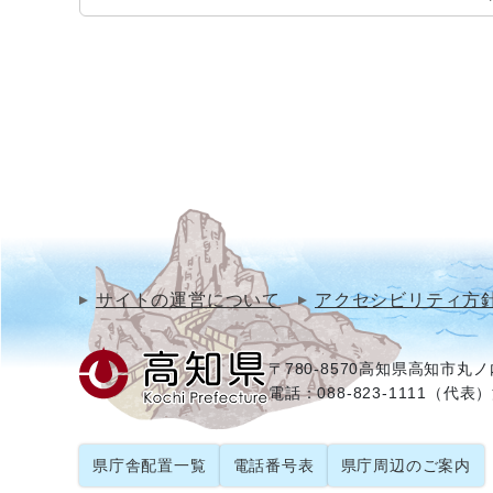
サイトの運営について
アクセシビリティ方
〒780-8570
高知県高知市丸ノ内
電話：088-823-1111（代表）
県庁舎配置一覧
電話番号表
県庁周辺のご案内