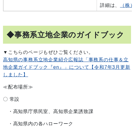
詳細は、
（株
◆事務系立地企業のガイドブック
▼こちらのページもぜひご覧ください。
高知県の事務系立地企業紹介広報誌「事務系の仕事＆立
地企業ガイドブック『en』」について【令和7年3月更新
しました】
≪配布場所≫
〇 常設
・高知県庁県民室、高知県企業誘致課
・高知県内の各ハローワーク