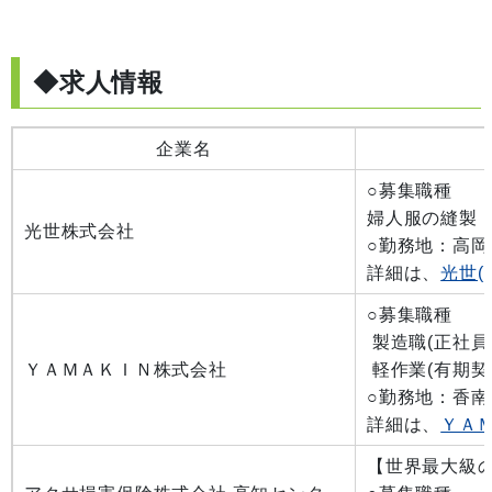
◆求人情報
企業名
○募集職種
婦人服の縫製
光世株式会社
○勤務地：高岡
詳細は、
光世(
○募集職種
製造職(正社員
ＹＡＭＡＫＩＮ株式会社
軽作業(
○勤務地：香南
詳細は、
ＹＡＭ
【
世界最大級